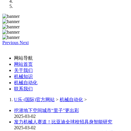
Previous
Next
网站导航
网站首页
关于我们
机械知识
机械自动化
联系我们
U乐·(国际)官方网站
>
机械自动化
>
挖潜地下空间城市“里子”更出彩
2025-03-02
发力机械人赛道！比亚迪全球校招具身智能研究
2025-03-02