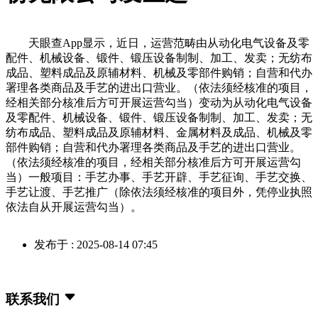
天眼查App显示，近日，运营范畴由从动化电气设备及零
配件、机械设备、锻件、锻压设备制制、加工、发卖；无纺布
成品、塑料成品及原辅材料、机械及零部件购销；自营和代办
署理各类商品及手艺的进出口营业。（依法须经核准的项目，
经相关部分核准后方可开展运营勾当）变动为从动化电气设备
及零配件、机械设备、锻件、锻压设备制制、加工、发卖；无
纺布成品、塑料成品及原辅材料、金属材料及成品、机械及零
部件购销；自营和代办署理各类商品及手艺的进出口营业。
（依法须经核准的项目，经相关部分核准后方可开展运营勾
当）一般项目：手艺办事、手艺开辟、手艺征询、手艺交换、
手艺让渡、手艺推广（除依法须经核准的项目外，凭停业执照
依法自从开展运营勾当）。
发布于 : 2025-08-14 07:45
联系我们