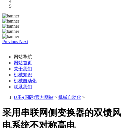
Previous
Next
网站导航
网站首页
关于我们
机械知识
机械自动化
联系我们
U乐·(国际)官方网站
>
机械自动化
>
采用串联网侧变换器的双馈风
电系统不对称高电